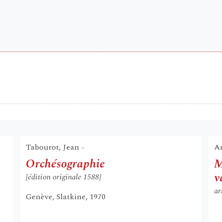
Tabourot, Jean -
A
Orchésographie
M
v
[édition originale 1588]
ar
Genève, Slatkine, 1970